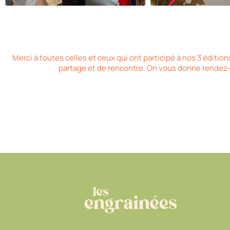
Merci à toutes celles et ceux qui ont participé à nos 3 édit
partage et de rencontre. On vous donne rendez-v