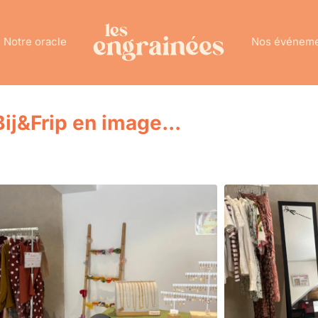
Notre oracle
Nos événem
Bij&Frip en image...