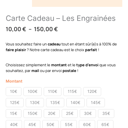
Carte Cadeau – Les Engrainées
10,00
€
–
150,00
€
Vous souhaitez faire un
cadeau
tout en étant sûr(e)s à 100% de
faire plaisir
? Notre carte cadeau est le choix
parfait
!
Choisissez simplement le
montant
et le
type d’envoi
que vous
souhaitez, par
mail
ou par envoi
postale
!
Montant
10€
100€
110€
115€
120€
125€
130€
135€
140€
145€
15€
150€
20€
25€
30€
35€
40€
45€
50€
55€
60€
65€