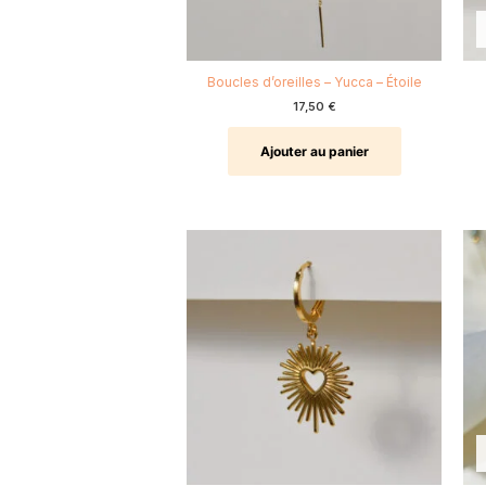
Boucles d’oreilles – Yucca – Étoile
17,50
€
Ajouter au panier