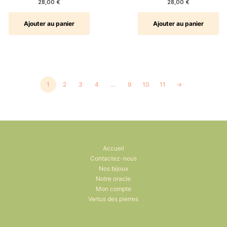
28,00
€
28,00
€
Ajouter au panier
Ajouter au panier
1
2
3
4
…
9
10
11
→
Accueil
Contactez-nous
Nos bijoux
Notre oracle
Mon compte
Vertus des pierres