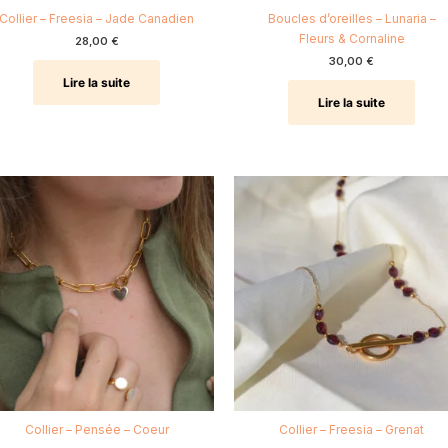
Collier – Freesia – Jade Canadien
Boucles d’oreilles – Lunaria –
Fleurs & Cornaline
28,00
€
30,00
€
Lire la suite
Lire la suite
Collier – Pensée – Coeur
Collier – Freesia – Grenat