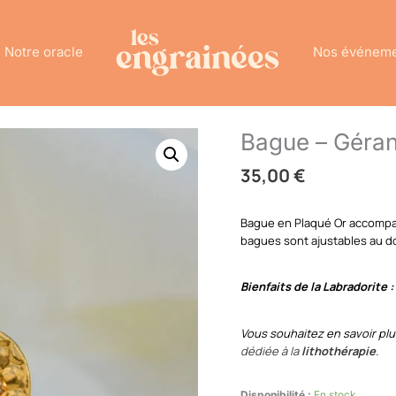
Notre oracle
Nos événem
Bague – Géran
quantité
de
35,00
€
Bague
-
Géranium
Bague en Plaqué Or accompa
-
bagues sont ajustables au do
Labradorite
Bienfaits de la Labradorite :
Vous souhaitez en savoir plu
dédiée à la
lithothérapie
.
Disponibilité :
En stock