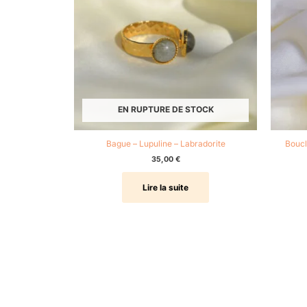
EN RUPTURE DE STOCK
Bague – Lupuline – Labradorite
Boucl
35,00
€
Lire la suite