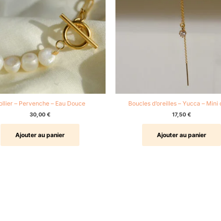
ollier – Pervenche – Eau Douce
Boucles d’oreilles – Yucca – Mini
30,00
€
17,50
€
Ajouter au panier
Ajouter au panier