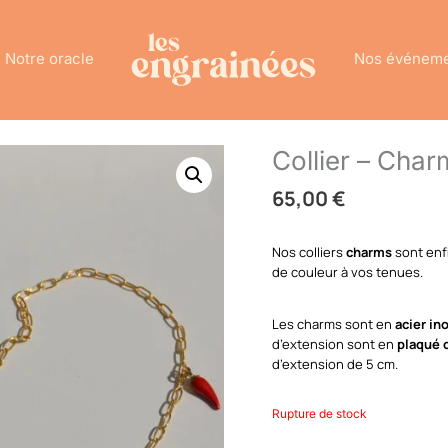
Notre oracle
Nos événem
Collier – Char
65,00
€
Nos colliers
charms
sont enfi
de couleur à vos tenues.
Les charms sont en
acier in
d’extension sont en
plaqué 
d’extension de 5 cm.
Rupture de stock