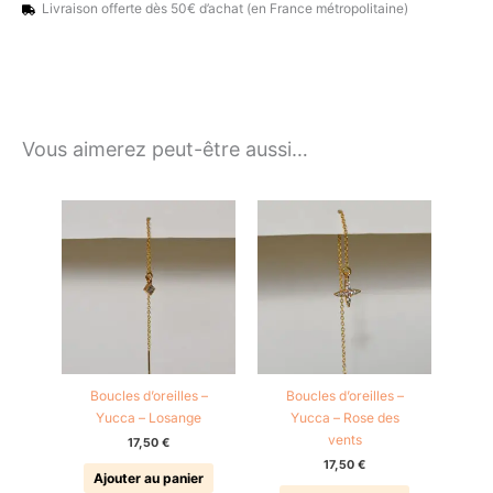
Livraison offerte dès 50€ d’achat (en France métropolitaine)
Vous aimerez peut-être aussi…
Boucles d’oreilles –
Boucles d’oreilles –
Yucca – Losange
Yucca – Rose des
vents
17,50
€
17,50
€
Ajouter au panier